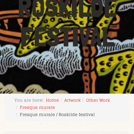
ROSKILDE
FESTIVAL
You are here:
Home
Artwork
Other Work
Fresque murale
Fresque murale / Roskilde festival