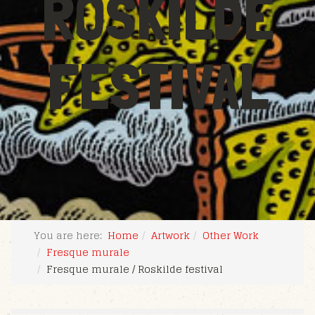
ROSKILDE
FESTIVAL
You are here:
Home
Artwork
Other Work
Fresque murale
Fresque murale / Roskilde festival