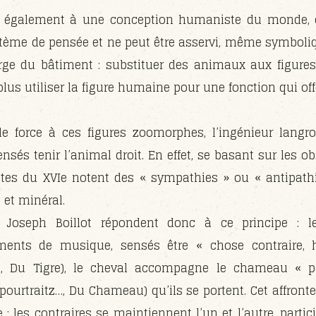
d également à une conception humaniste du monde,
stème de pensée et ne peut être asservi, même symboliq
rge du bâtiment : substituer des animaux aux figur
lus utiliser la figure humaine pour une fonction qui off
e force à ces figures zoomorphes, l’ingénieur langr
ensés tenir l’animal droit. En effet, se basant sur les 
tes du XVIe notent des « sympathies » ou « antipathi
 et minéral.
Joseph Boillot répondent donc à ce principe : le
ments de musique, sensés être « chose contraire, 
…, Du Tigre), le cheval accompagne le chameau « po
pourtraitz…, Du Chameau) qu’ils se portent. Cet affront
 les contraires se maintiennent l’un et l’autre, partici