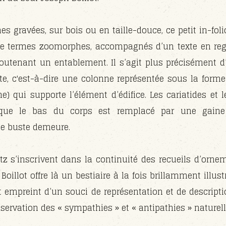
es gravées, sur bois ou en taille-douce, ce petit in-fol
de termes zoomorphes, accompagnés d’un texte en regar
soutenant un entablement. Il s’agit plus précisément d
nte, c'est-à-dire une colonne représentée sous la for
) qui supporte l’élément d’édifice. Les cariatides et 
que le bas du corps est remplacé par une gaine
e buste demeure.
tz s’inscrivent dans la continuité des recueils d’orne
Boillot offre là un bestiaire à la fois brillamment illust
et empreint d’un souci de représentation et de descripti
servation des « sympathies » et « antipathies » naturell