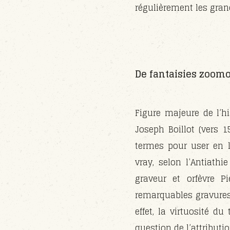
régulièrement les grand
De fantaisies zoom
Figure majeure de l’hi
Joseph Boillot (vers 
termes pour user en l
vray, selon l’Antiath
graveur et orfèvre P
remarquables gravures,
effet, la virtuosité d
question de l’attributi