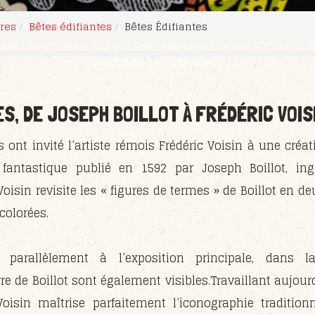
res
Bêtes édifiantes
Bêtes Édifiantes
29 SEPTEMBER 2018
HITS: 83366
S, DE JOSEPH BOILLOT À FRÉDÉRIC VOIS
ont invité l’artiste rémois Frédéric Voisin à une créat
 fantastique publié en 1592 par Joseph Boillot, in
oisin revisite les « figures de termes » de Boillot en de
colorées.
s parallèlement à l’exposition principale, dans l
re de Boillot sont également visibles.Travaillant aujour
Voisin maîtrise parfaitement l’iconographie traditionn