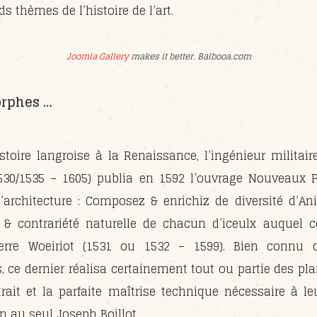
s thèmes de l’histoire de l’art.
Joomla Gallery
makes it better. Balbooa.com
orphes …
stoire langroise à la Renaissance, l’ingénieur militaire
1530/1535 – 1605) publia en 1592 l’ouvrage Nouveaux Po
’architecture : Composez & enrichiz de diversité d’An
ie & contrariété naturelle de chacun d’iceulx auquel 
ierre Woeiriot (1531 ou 1532 – 1599). Bien connu 
 ce dernier réalisa certainement tout ou partie des pla
u trait et la parfaite maîtrise technique nécessaire à l
on au seul Joseph Boillot.