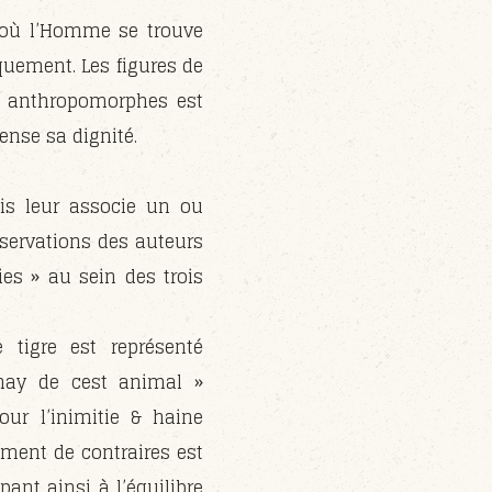
 où l’Homme se trouve
uement. Les figures de
es anthropomorphes est
ense sa dignité.
ois leur associe un ou
observations des auteurs
es » au sein des trois
 tigre est représenté
hay de cest animal »
ur l’inimitie & haine
ement de contraires est
pant ainsi à l’équilibre