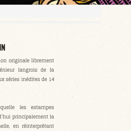
IN
ion originale librement
génieur langrois de la
ux séries inédites de 14
aquelle les estampes
d’hui principalement la
elle, en réinterprétant