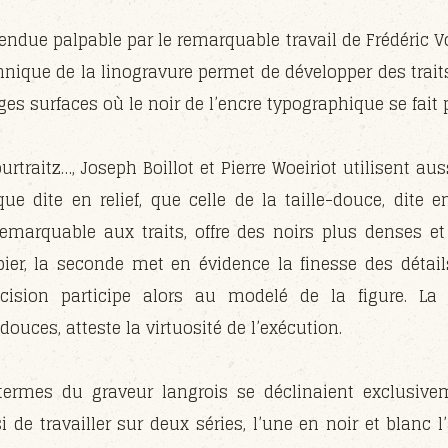
endue palpable par le remarquable travail de Frédéric Vo
chnique de la linogravure permet de développer des trait
s surfaces où le noir de l’encre typographique se fait p
traitz…, Joseph Boillot et Pierre Woeiriot utilisent aus
que dite en relief, que celle de la taille-douce, dite e
marquable aux traits, offre des noirs plus denses et
ier, la seconde met en évidence la finesse des détails
cision participe alors au modelé de la figure. La
douces, atteste la virtuosité de l’exécution.
termes du graveur langrois se déclinaient exclusive
i de travailler sur deux séries, l’une en noir et blanc 