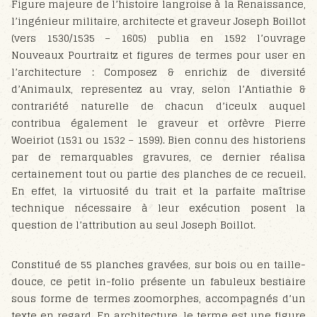
Figure majeure de l’histoire langroise à la Renaissance,
l’ingénieur militaire, architecte et graveur Joseph Boillot
(vers 1530/1535 – 1605) publia en 1592 l’ouvrage
Nouveaux Pourtraitz et figures de termes pour user en
l’architecture : Composez & enrichiz de diversité
d’Animaulx, representez au vray, selon l’Antiathie &
contrariété naturelle de chacun d’iceulx auquel
contribua également le graveur et orfèvre Pierre
Woeiriot (1531 ou 1532 – 1599). Bien connu des historiens
par de remarquables gravures, ce dernier réalisa
certainement tout ou partie des planches de ce recueil.
En effet, la virtuosité du trait et la parfaite maîtrise
technique nécessaire à leur exécution posent la
question de l’attribution au seul Joseph Boillot.
Constitué de 55 planches gravées, sur bois ou en taille-
douce, ce petit in-folio présente un fabuleux bestiaire
sous forme de termes zoomorphes, accompagnés d’un
texte en regard. En architecture, le terme est une figure