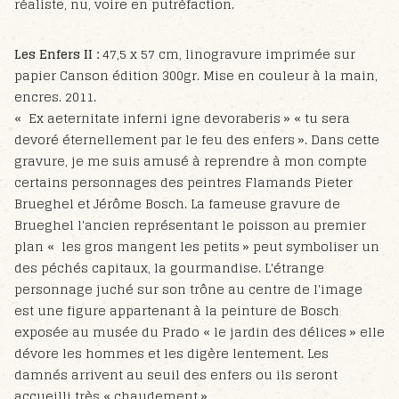
réaliste, nu, voire en putréfaction.
Les Enfers II :
47,5 x 57 cm, linogravure imprimée sur
papier Canson édition 300gr. Mise en couleur à la main,
encres. 2011.
« Ex aeternitate inferni igne devoraberis » « tu sera
devoré éternellement par le feu des enfers ». Dans cette
gravure, je me suis amusé à reprendre à mon compte
certains personnages des peintres Flamands Pieter
Brueghel et Jérôme Bosch. La fameuse gravure de
Brueghel l'ancien représentant le poisson au premier
plan « les gros mangent les petits » peut symboliser un
des péchés capitaux, la gourmandise. L'étrange
personnage juché sur son trône au centre de l'image
est une figure appartenant à la peinture de Bosch
exposée au musée du Prado « le jardin des délices » elle
dévore les hommes et les digère lentement. Les
damnés arrivent au seuil des enfers ou ils seront
accueilli très « chaudement ».