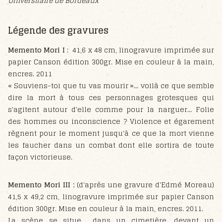
Universitaire de Bordeaux
Légende des gravures
Memento Mori I
: 41,6 x 48 cm, linogravure imprimée sur
papier Canson édition 300gr. Mise en couleur à la main,
encres. 2011
« Souviens-toi que tu vas mourir »... voilà ce que semble
dire la mort à tous ces personnages grotesques qui
s'agitent autour d'elle comme pour la narguer... Folie
des hommes ou inconscience ? Violence et égarement
règnent pour le moment jusqu'à ce que la mort vienne
les faucher dans un combat dont elle sortira de toute
façon victorieuse.
Memento Mori III :
(d'après une gravure d'Edmé Moreau)
41,5 x 49,2 cm, linogravure imprimée sur papier Canson
édition 300gr. Mise en couleur à la main, encres. 2011.
La scène se situe dans un cimetière, devant un