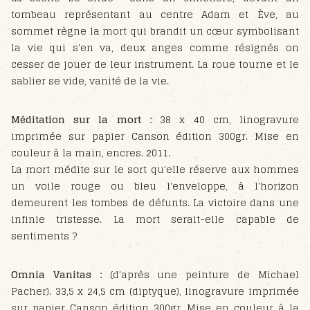
tombeau représentant au centre Adam et Ève, au
sommet règne la mort qui brandit un cœur symbolisant
la vie qui s'en va, deux anges comme résignés on
cesser de jouer de leur instrument. La roue tourne et le
sablier se vide, vanité de la vie.
Méditation sur la mort :
38 x 40 cm, linogravure
imprimée sur papier Canson édition 300gr. Mise en
couleur à la main, encres. 2011.
La mort médite sur le sort qu'elle réserve aux hommes
un voile rouge ou bleu l'enveloppe, à l'horizon
demeurent les tombes de défunts. La victoire dans une
infinie tristesse. La mort serait-elle capable de
sentiments ?
Omnia Vanitas :
(d'après une peinture de Michael
Pacher). 33,5 x 24,5 cm (diptyque), linogravure imprimée
sur papier Canson édition 300gr. Mise en couleur à la